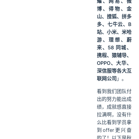
耀、网易、微
博、得物、金
山、搜狐、拼多
多、七牛云、B
站、小米、米哈
游、理想、蔚
来、58 同城、
携程、猿辅导、
OPPO、大华、
深信服等各大互
联网公司
」。
看到我们团队付
出的努力能出成
绩，成就感直接
拉满啊，没有什
么比看到学员拿
到offer更兴奋
的了！以下是秋