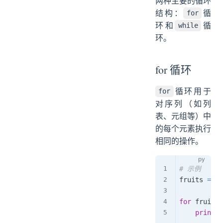
两种主要的循环
结构：
循
for
环和
循
while
环。
for 循环
循环用于
for
对序列（如列
表、元组等）中
的每个元素执行
相同的操作。
# 示例
fruits 
=
[
for
 fruit 
i
print
(