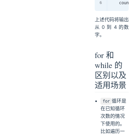
    count 
+
上述代码将输出
从 0 到 4 的数
字。
for 和
while 的
区别以及
适用场景
循环是
for
在已知循环
次数的情况
下使用的。
比如遍历一