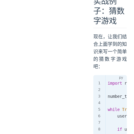
实战例
子：猜数
字游戏
现在，让我们结
合上面学到的知
识来写一个简单
的猜数字游戏
吧：
import
 rand
number_to_g
while
True
:
    user_gu
if
 user