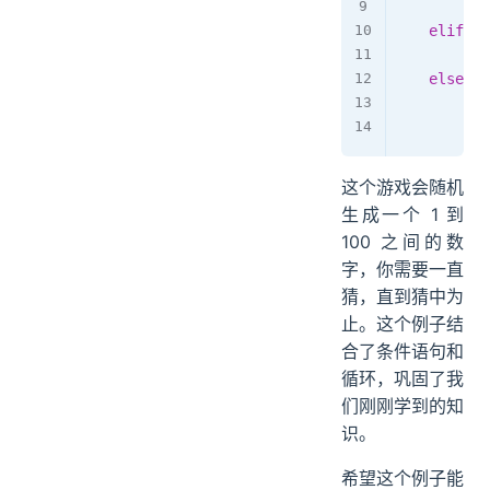
pri
elif
 us
pri
else
:
pri
bre
这个游戏会随机
生成一个 1 到
100 之间的数
字，你需要一直
猜，直到猜中为
止。这个例子结
合了条件语句和
循环，巩固了我
们刚刚学到的知
识。
希望这个例子能