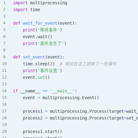
import
import
 time

def
wait_for_event
(
event
)
:
print
(
'等待事件'
)
    event
.
wait
(
)
print
(
'事件发生了'
)
def
set_event
(
event
)
:
    time
.
sleep
(
2
)
# 假设在这之前做了一些操作
print
(
'事件设置'
)
    event
.
set
(
)
if
 __name__ 
==
'__main__'
:
    event 
=
 multiprocessing
.
Event
(
)
    process1 
=
 multiprocessing
.
Process
(
target
=
wait
    process2 
=
 multiprocessing
.
Process
(
target
=
set_
    process1
.
start
(
)