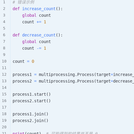
# 错误示例
def
increase_count
(
)
:
global
 count

    count 
+=
1
def
decrease_count
(
)
:
global
 count

    count 
-=
1
count 
=
0
process1 
=
 multiprocessing
.
Process
(
target
=
increase
process2 
=
 multiprocessing
.
Process
(
target
=
decrease
process1
.
start
(
)
process2
.
start
(
)
process1
.
join
(
)
process2
.
join
(
)
print
(
count
)
# 可能得到的结果并不是 0