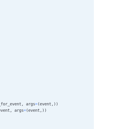
_for_event
,
 args
=
(
event
,
)
)
event
,
 args
=
(
event
,
)
)