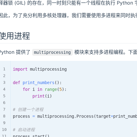
释器锁 (GIL) 的存在，同一时刻只能有一个线程在执行 Python
因此，为了充分利用多核处理器，我们需要使用多进程来同时执行
使用进程
Python 提供了
模块来支持多进程编程。下面
multiprocessing
import
 multiprocessing

def
print_numbers
(
)
:
for
 i 
in
range
(
5
)
:
print
(
i
)
# 创建一个进程
process 
=
 multiprocessing
.
Process
(
target
=
print_num
# 启动进程
process
.
start
(
)