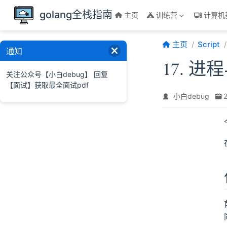
跳至主要內容
golang全栈指南
主页
训练营
计算机
主页
Script
通知
17. 
关注公众号【小白debug】 回复
【面试】获取最全面试pdf
小白debug