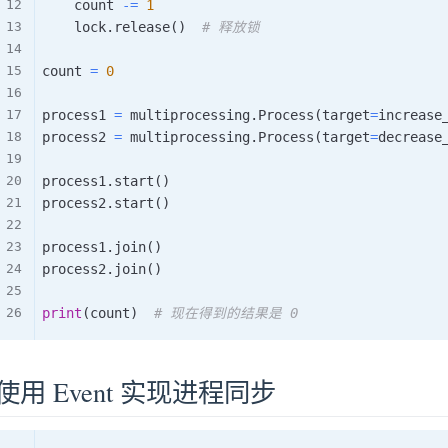
    count 
-=
1
    lock
.
release
(
)
# 释放锁
count 
=
0
process1 
=
 multiprocessing
.
Process
(
target
=
increase
process2 
=
 multiprocessing
.
Process
(
target
=
decrease
process1
.
start
(
)
process2
.
start
(
)
process1
.
join
(
)
process2
.
join
(
)
print
(
count
)
# 现在得到的结果是 0
使用 Event 实现进程同步