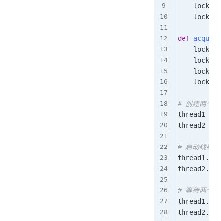
    lock
.
re
    lock
.
re
def
acquire
    lock
.
ac
    lock
.
ac
    lock
.
re
    lock
.
re
# 创建两个线
thread1 
=
 t
thread2 
=
 t
# 启动线程
thread1
.
sta
thread2
.
sta
# 等待两个
thread1
.
joi
thread2
.
joi