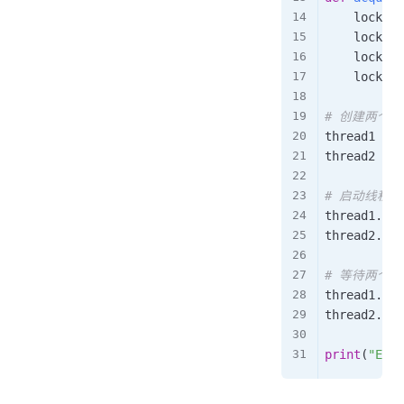
    lock2
.
a
    lock1
.
a
    lock1
.
r
    lock2
.
r
# 创建两个线
thread1 
=
 t
thread2 
=
 t
# 启动线程
thread1
.
sta
thread2
.
sta
# 等待两个
thread1
.
joi
thread2
.
joi
print
(
"Exec