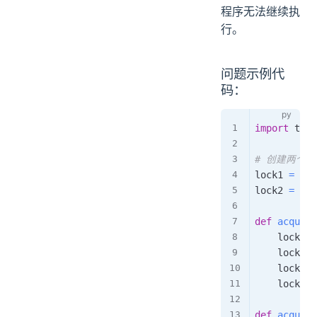
程序无法继续执
行。
问题示例代
码：
import
 thre
# 创建两个锁
lock1 
=
 thr
lock2 
=
 thr
def
acquire
    lock1
.
a
    lock2
.
a
    lock2
.
r
    lock1
.
r
def
acquire