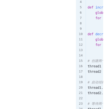
def
increme
global
 
for
 _ 
i
        sha
def
decreme
global
 
for
 _ 
i
        sha
# 创建两个线
thread1 
=
 t
thread2 
=
 t
# 启动线程
thread1
.
sta
thread2
.
sta
# 等待两个