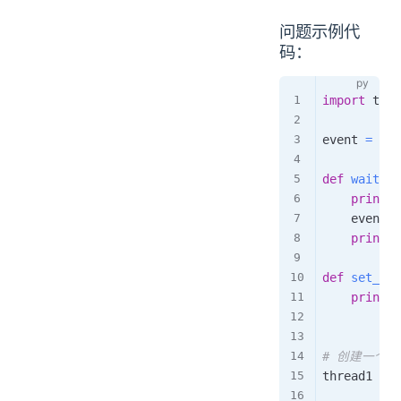
问题示例代
码：
import
 thre
event 
=
 thr
def
wait_fo
print
(
"
    event
.
w
print
(
"
def
set_eve
print
(
"
# 创建一个
thread1 
=
 t