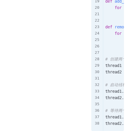
def
add_to_
for
 i 
i
        my_
def
remove_
for
 _ 
i
        val
pri
# 创建两个线
thread1 
=
 T
thread2 
=
 T
# 启动线程
thread1
.
sta
thread2
.
sta
# 等待两个
thread1
.
joi
thread2
.
joi