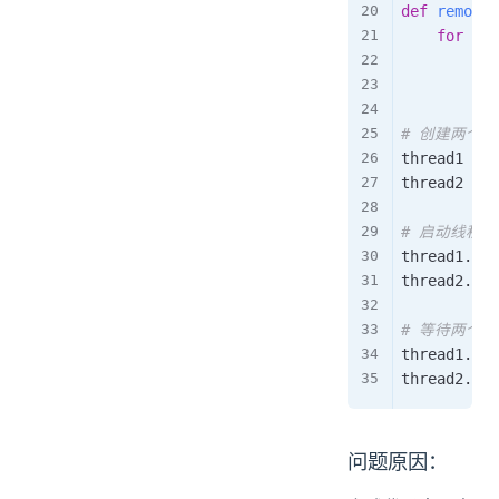
def
remove_
for
 _ 
i
        val
pri
# 创建两个线
thread1 
=
 T
thread2 
=
 T
# 启动线程
thread1
.
sta
thread2
.
sta
# 等待两个
thread1
.
joi
thread2
.
joi
问题原因：