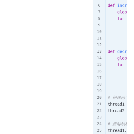
def
increme
global
 
for
 _ 
i
        loc
        sha
        loc
def
decreme
global
 
for
 _ 
i
        loc
        sha
        loc
# 创建两个线
thread1 
=
 t
thread2 
=
 t
# 启动线程
thread1
.
sta