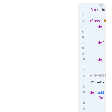
from
 thread
class
Threa
def
__i
        sel
def
app
        sel
def
pop
ret
# 使用线程
my_list 
=
 T
def
add_to_
for
 i 
i
        my_