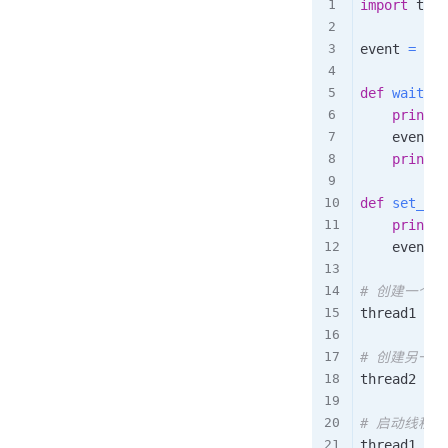
import
 thre
event 
=
 thr
def
wait_fo
print
(
"
    event
.
w
print
(
"
def
set_eve
print
(
"
    event
.
s
# 创建一个
thread1 
=
 t
# 创建另一
thread2 
=
 t
# 启动线程
thread1
.
sta