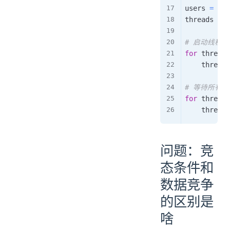
users 
=
[
"A
threads 
=
[
# 启动线程
for
 thread 
    thread
.
# 等待所有
for
 thread 
    thread
.
问题：竞
态条件和
数据竞争
的区别是
啥