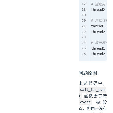
# 创建另一
thread2 
=
 t
# 启动线程
thread1
.
sta
thread2
.
sta
# 等待两个
thread1
.
joi
thread2
.
joi
问题原因：
上述代码中，
wait_for_even
函数会等待
t
被设
event
置，但由于没有