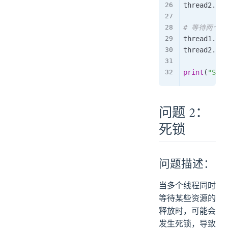
thread2
.
sta
# 等待两个
thread1
.
joi
thread2
.
joi
print
(
"Shar
问题 2：
死锁
问题描述：
当多个线程同时
等待某些资源的
释放时，可能会
发生死锁，导致