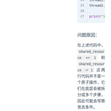
thread1
.
joi
thread2
.
joi
print
(
"Shar
问题原因：
在上述代码中，
shared_resour
和
ce += 1
shared_resour
这两
ce -= 1
行代码并不是一
个原子操作，它
们在底层会被拆
分成多个步骤，
因此可能会导致
竞态条件。