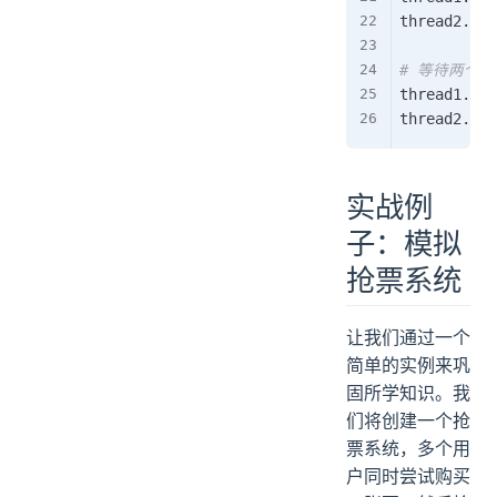
thread2
.
sta
# 等待两个
thread1
.
joi
thread2
.
joi
实战例
子：模拟
抢票系统
让我们通过一个
简单的实例来巩
固所学知识。我
们将创建一个抢
票系统，多个用
户同时尝试购买