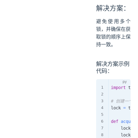
解决方案：
避免使用多个
锁，并确保在获
取锁的顺序上保
持一致。
解决方案示例
代码：
import
 thre
# 创建一个锁
lock 
=
 thre
def
acquire
    lock
.
ac
    lock
.
ac