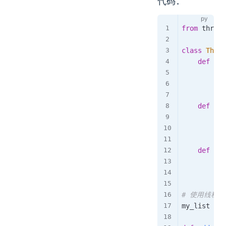
代码：
from
 thread
class
Threa
def
__i
        sel
        sel
def
app
wit
           
def
pop
wit
# 使用线程
my_list 
=
 T