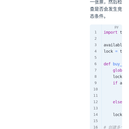
一张票，然后检
查是否会发生竞
态条件。
import
 thre
available_t
lock 
=
 thre
def
buy_tic
global
 
    lock
.
ac
if
 avai
pri
        ava
else
:
pri
    lock
.
re
# 创建多个