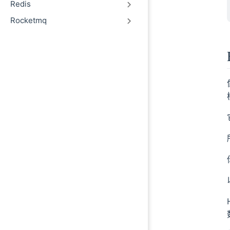
Redis
Rocketmq