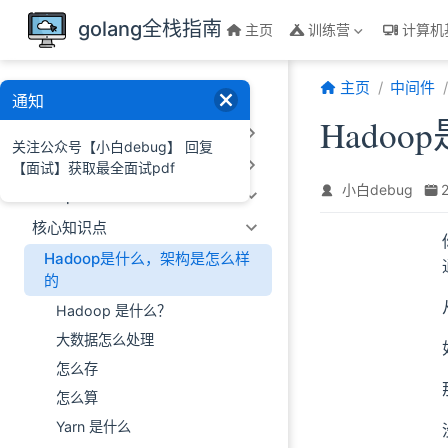
跳至主要內容
golang全栈指南
主页
训练营
计算机
主页
中间件
中间件
通知
Hado
Click House
关注公众号【小白debug】 回复
Es
【面试】获取最全面试pdf
小白debug
Hadoop
核心知识点
Hadoop是什么，架构是怎么样
的
Hadoop 是什么？
大数据怎么处理
怎么存
怎么算
Yarn 是什么