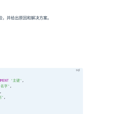
些，并给出原因和解决方案。
MMENT
'主键'
,
'名字'
,
,
别'
,