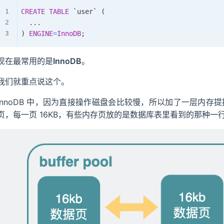
CREATE
TABLE
`
user
`
(
.
.
.
)
ENGINE
=
InnoDB
;
现在最常用的是
InnoDB
。
我们就重点说这个。
InnoDB 中，因为直接操作磁盘会比较慢，所以加了一层内存
页，每一页 16KB，有些内存页放的是数据库表里看到的那种