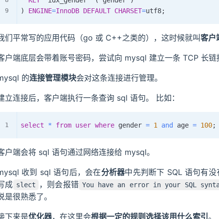
KEY
`
idx_gender
`
(
`
gender
`
)
)
ENGINE
=
InnoDB
DEFAULT
CHARSET
=
utf8
;
我们平常写的应用代码（go 或 C++之类的），这时候就叫
客户
客户端底层会带着账号密码，尝试向 mysql 建立一条 TCP 长
mysql 的
连接管理模块
会对这条连接进行管理。
建立连接后，客户端执行一条查询 sql 语句。 比如：
select
*
from
user
where
 gender 
=
1
and
 age 
=
100
;
客户端会将 sql 语句通过网络连接给 mysql。
mysql 收到 sql 语句后，会在
分析器
中先判断下 SQL 语句有没
写成
，则会报错
slect
You have an error in your SQL syn
说是很熟悉了。
接下来是
优化器
，在这里会
根据一定的规则选择该用什么索引
。