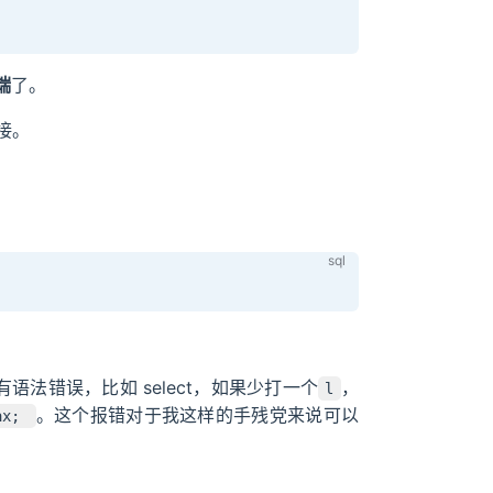
端
了。
链接。
有语法错误，比如 select，如果少打一个
，
l
。这个报错对于我这样的手残党来说可以
tax;