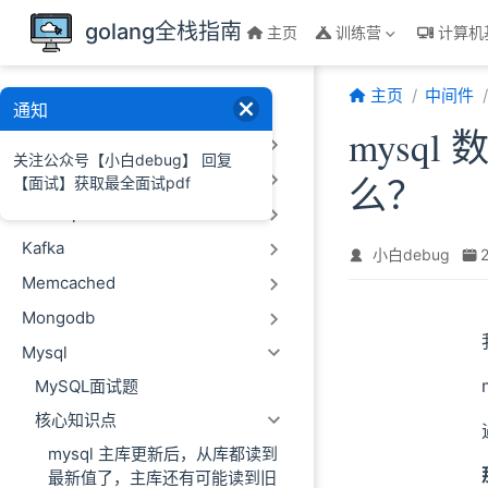
跳至主要內容
golang全栈指南
主页
训练营
计算机
主页
中间件
中间件
通知
mysq
Click House
关注公众号【小白debug】 回复
Es
【面试】获取最全面试pdf
么？
Hadoop
Kafka
小白debug
Memcached
Mongodb
Mysql
MySQL面试题
核心知识点
mysql 主库更新后，从库都读到
最新值了，主库还有可能读到旧