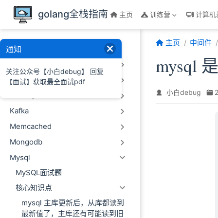
跳至主要內容
golang全栈指南
主页
训练营
计算机
主页
中间件
中间件
通知
mysq
Click House
关注公众号【小白debug】 回复
Es
【面试】获取最全面试pdf
小白debug
Hadoop
Kafka
Memcached
Mongodb
Mysql
MySQL面试题
核心知识点
mysql 主库更新后，从库都读到
最新值了，主库还有可能读到旧