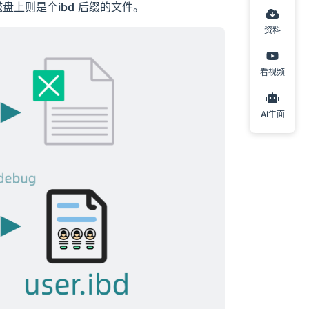
磁盘上则是个
ibd
后缀的文件。
资料
看视频
AI牛面