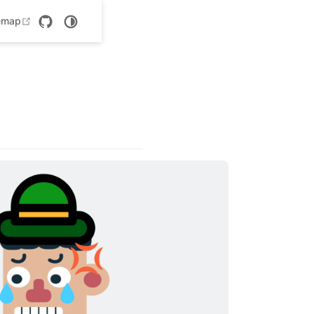
 new window
open in new window
emap