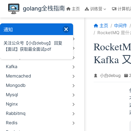
跳至主要內容
golang全栈指南
主页
训练营
计算机
主页
中间件
中间件
通知
RocketMQ 
Click House
关注公众号【小白debug】 回复
Rock
Es
【面试】获取最全面试pdf
Hadoop
Kafk
Kafka
小白debug
Memcached
Mongodb
Mysql
Nginx
Rabbitmq
Redis