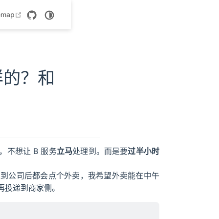
 new window
open in new window
emap
样的？和
，不想让 B 服务
立马
处理到。而是要
过半小时
上到公司后都会点个外卖，我希望外卖能在中午
再投递到商家侧。