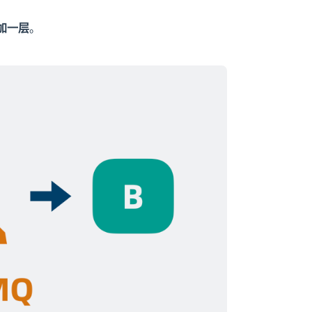
加一层
。