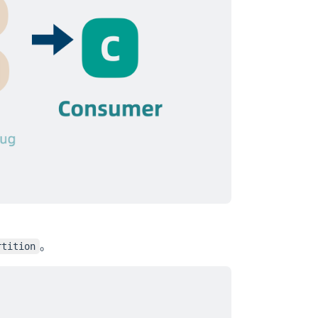
。
rtition