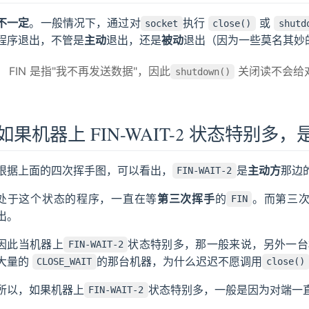
不一定
。一般情况下，通过对
执行
或
socket
close()
shutd
程序退出，不管是
主动
退出，还是
被动
退出（因为一些莫名其妙
FIN 是指"我不再发送数据"，因此
关闭读不会给对方
shutdown()
如果机器上 FIN-WAIT-2 状态特别多
根据上面的四次挥手图，可以看出，
是
主动方
那边
FIN-WAIT-2
处于这个状态的程序，一直在等
第三次挥手
的
。而第三
FIN
出。
因此当机器上
状态特别多，那一般来说，另外一
FIN-WAIT-2
大量的
的那台机器，为什么迟迟不愿调用
CLOSE_WAIT
close()
所以，如果机器上
状态特别多，一般是因为对端一
FIN-WAIT-2