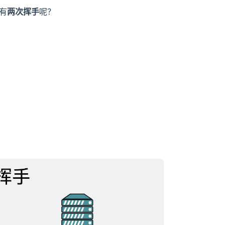
有
两次挥手
呢？