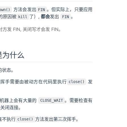
方法会发出
。但实际上，只要应用
own()
FIN
的原因被
了）,
都会
发出
。
kill
FIN
发 FIN, 关闭写才会发 FIN。
，是为什么
的状态。
次挥手需要由被动方在代码里执行
发
close()
台机器上会有大量的
。需要检查有
CLOSE_WAIT
关闭连接。
直不执行
方法发出第三次挥手。
close()