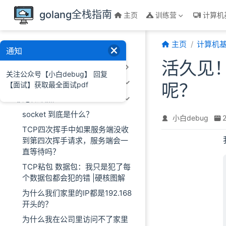
跳至主要內容
golang全栈指南
主页
训练营
计算机
主页
计算机
计算机基础
通知
活久见
操作系统
关注公众号【小白debug】 回复
网络基础
【面试】获取最全面试pdf
呢？
核心知识点
socket 到底是什么？
小白debug
TCP四次挥手中如果服务端没收
到第四次挥手请求，服务端会一
直等待吗？
TCP粘包 数据包：我只是犯了每
个数据包都会犯的错 |硬核图解
为什么我们家里的IP都是192.168
开头的？
为什么我在公司里访问不了家里