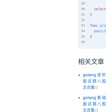
select
{
}
}
func
proc
(
)
panic
(
"ok
}
相关文章
golang进阶
面试题八股
open i
文合集
golang基础
面试题八股
open i
文合集