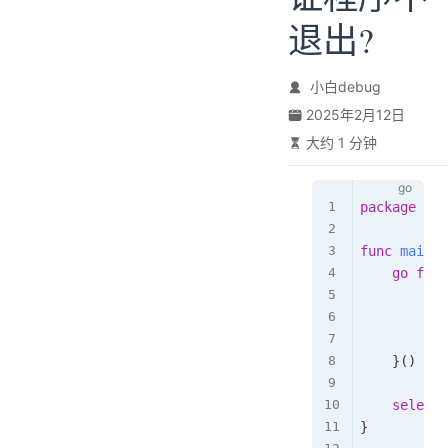
退出?
小白debug
2025年2月12日
大约 1 分钟
package
 mai
func
main
(
)
go
func
//
//
//
}
(
)
select
}