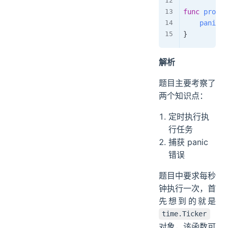
func
proc
(
)
panic
(
"
}
解析
题目主要考察了
两个知识点：
定时执行执
行任务
捕获 panic
错误
题目中要求每秒
钟执行一次，首
先想到的就是
time.Ticker
对象，该函数可