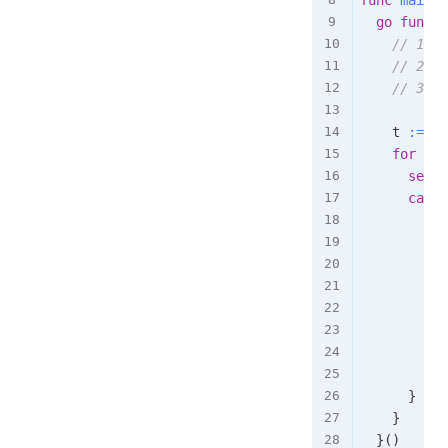
go
func
(
)
// 1
// 2
// 3
		t 
:=
 ti
for
{
selec
case
go
d
}
p
}
(
)
}
}
}
(
)