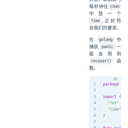
每秒钟往
chan
中放一个
,正好符
Time
合我们的要求。
在
中
golang
捕获
一
panic
般会用到
函
recover()
数。
package
 mai
import
(
"fmt"
"time"
)
func
main
(
)