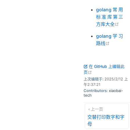
golang常用
标准库第三
open
方库大全
golang学习
open in 
路线
在 GitHub 上编辑此
open in new windo
页
上次编辑于:
2025/2/12 上
午2:37:21
Contributors:
xiaobai-
tech
上一页
交替打印数字和字
母