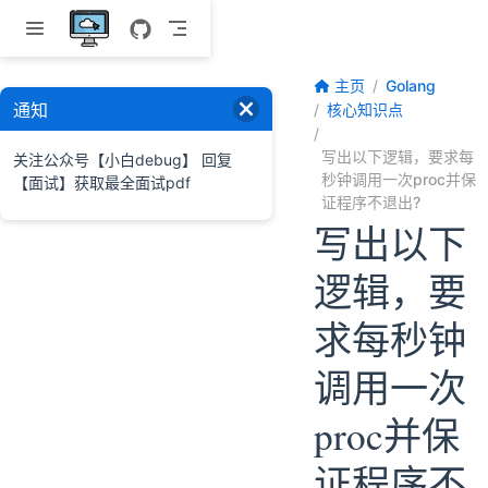
跳至主要內容
主页
Golang
通知
核心知识点
写出以下逻辑，要求每
关注公众号【小白debug】 回复
秒钟调用一次proc并保
【面试】获取最全面试pdf
证程序不退出?
写出以下
逻辑，要
求每秒钟
调用一次
proc并保
证程序不