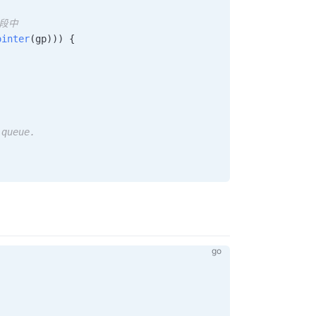
字段中
ointer
(
gp
)
)
)
{
 queue.