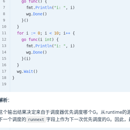
go
func
(
)
{
			fmt
.
Println
(
"i: "
,
 i
)
			wg
.
Done
(
)
}
(
)
}
for
 i 
:=
0
;
 i 
<
10
;
 i
++
{
go
func
(
i 
int
)
{
			fmt
.
Println
(
"i: "
,
 i
)
			wg
.
Done
(
)
}
(
i
)
}
	wg
.
Wait
(
)
}
解析
：
这个输出结果决定来自于调度器优先调度哪个G。从runtime
下一个调度的
字段上作为下一次优先调度的G。因此，
runnext