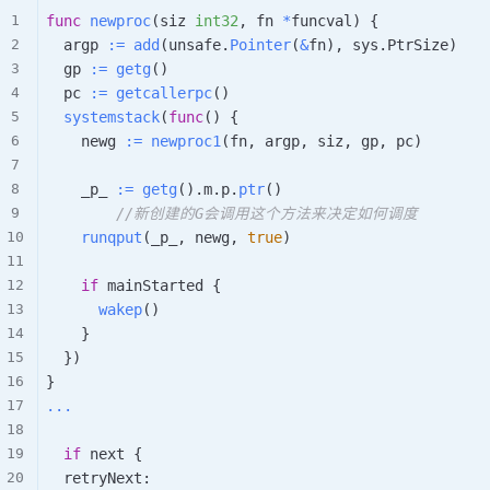
func
newproc
(
siz 
int32
,
 fn 
*
funcval
)
{
	argp 
:=
add
(
unsafe
.
Pointer
(
&
fn
)
,
 sys
.
PtrSize
)
	gp 
:=
getg
(
)
	pc 
:=
getcallerpc
(
)
systemstack
(
func
(
)
{
		newg 
:=
newproc1
(
fn
,
 argp
,
 siz
,
 gp
,
 pc
)
		_p_ 
:=
getg
(
)
.
m
.
p
.
ptr
(
)
//新创建的G会调用这个方法来决定如何调度
runqput
(
_p_
,
 newg
,
true
)
if
 mainStarted 
{
wakep
(
)
}
}
)
}
...
if
 next 
{
	retryNext
: