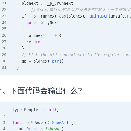
		oldnext 
:=
 _p_
.
runnext

//当next是true时总会将新进来的G放入下一次调度
if
!
_p_
.
runnext
.
cas
(
oldnext
,
guintptr
(
unsafe
.
P
goto
 retryNext

}
if
 oldnext 
==
0
{
return
}
// Kick the old runnext out to the regular run
		gp 
=
 oldnext
.
ptr
(
)
}
4、下面代码会输出什么？
type
 People 
struct
{
}
func
(
p 
*
People
)
ShowA
(
)
{
	fmt
.
Println
(
"showA"
)