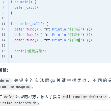
func
main
(
)
{
defer_call
(
)
}
func
defer_call
(
)
{
defer
func
(
)
{
 fmt
.
Println
(
"打印前"
)
}
(
)
defer
func
(
)
{
 fmt
.
Println
(
"打印中"
)
}
(
)
defer
func
(
)
{
 fmt
.
Println
(
"打印后"
)
}
(
)
panic
(
"触发异常"
)
}
解析
：
关键字的实现跟go关键字很类似，不同的
defer
。
runtime.newproc
在
出现的地方，插入了指令
defer
call runtime.deferproc
。
runtime.deferreturn