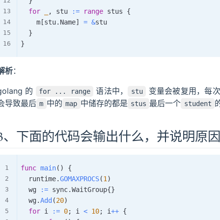
}
for
_
,
 stu 
:=
range
 stus 
{
		m
[
stu
.
Name
]
=
&
stu

}
}
解析
：
golang 的
语法中，
变量会被复用，每次
for ... range
stu
会导致最后
中的
中储存的都是
最后一个
m
map
stus
student
3、下面的代码会输出什么，并说明原
func
main
(
)
{
	runtime
.
GOMAXPROCS
(
1
)
	wg 
:=
 sync
.
WaitGroup
{
}
	wg
.
Add
(
20
)
for
 i 
:=
0
;
 i 
<
10
;
 i
++
{