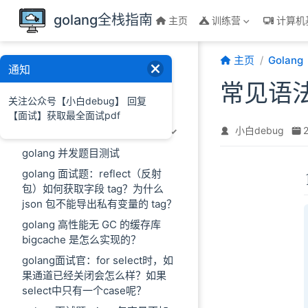
跳至主要內容
golang全栈指南
主页
训练营
计算机
主页
Golang
golang知识体系
通知
常见语法
学习路线
关注公众号【小白debug】 回复
常用包和第三方包介绍
【面试】获取最全面试pdf
小白debug
核心知识点
golang 并发题目测试
golang 面试题：reflect（反射
包）如何获取字段 tag？为什么
json 包不能导出私有变量的 tag？
golang 高性能无 GC 的缓存库
bigcache 是怎么实现的？
golang面试官：for select时，如
果通道已经关闭会怎么样？如果
select中只有一个case呢？