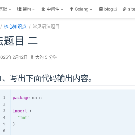
open in
基础
架构
中间件
Golang
blog
sit
核心知识点
常见语法题目 二
题目 二
2025年2月12日
大约 5 分钟
1、写出下面代码输出内容。
package
 main

import
(
"fmt"
)