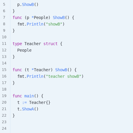
	p
.
ShowB
(
)
}
func
(
p 
*
People
)
ShowB
(
)
{
	fmt
.
Println
(
"showB"
)
}
type
 Teacher 
struct
{
}
func
(
t 
*
Teacher
)
ShowB
(
)
{
	fmt
.
Println
(
"teacher showB"
)
}
func
main
(
)
{
	t 
:=
 Teacher
{
}
	t
.
ShowA
(
)
}